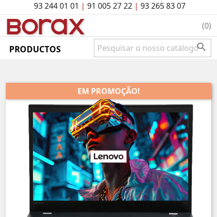
93 244 01 01
|
91 005 27 22
|
93 265 83 07
BO
rAx
(0)

PRODUCTOS
EM PROMOÇÃO!