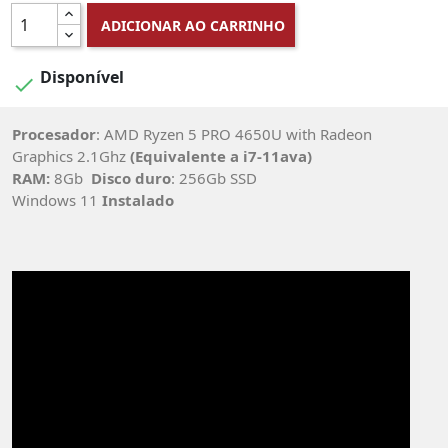
ADICIONAR AO CARRINHO
Disponível

Procesador
: AMD Ryzen 5 PRO 4650U with Radeon
Graphics 2.1Ghz
(Equivalente a i7-11ava)
RAM:
8Gb
Disco duro
: 256Gb SSD
Windows 11
Instalado