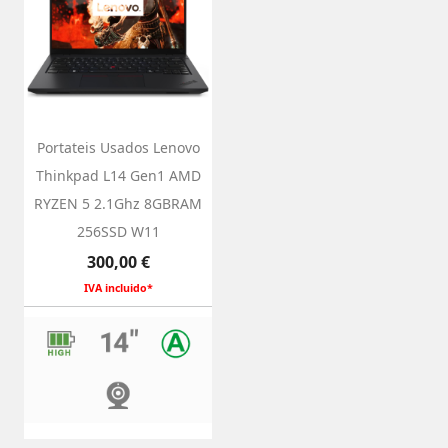
Portateis Usados Lenovo
Thinkpad L14 Gen1 AMD
RYZEN 5 2.1Ghz 8GBRAM
256SSD W11
Preço
300,00 €
IVA incluido*