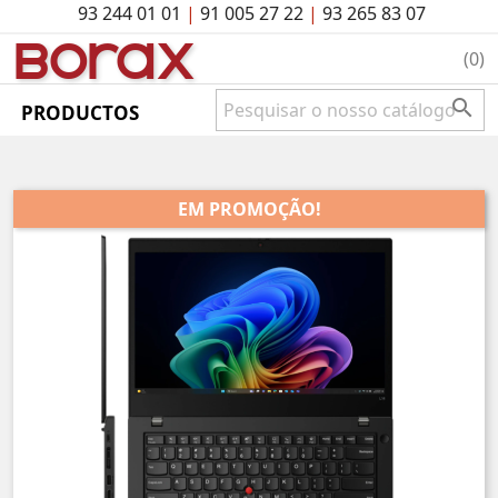
93 244 01 01
|
91 005 27 22
|
93 265 83 07
BO
rAx
(0)

PRODUCTOS
EM PROMOÇÃO!