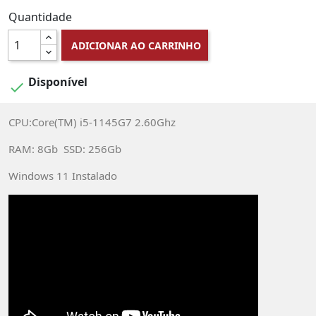
Quantidade
ADICIONAR AO CARRINHO
Disponível

CPU:Core(TM) i5-1145G7 2.60Ghz
RAM: 8Gb SSD: 256Gb
Windows 11 Instalado