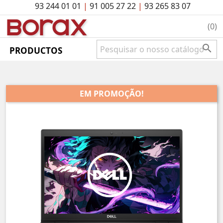
93 244 01 01
|
91 005 27 22
|
93 265 83 07
BO
rAx
(0)

PRODUCTOS
EM PROMOÇÃO!