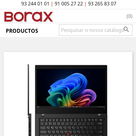
93 244 01 01
|
91 005 27 22
|
93 265 83 07
BO
rAx
(0)

PRODUCTOS