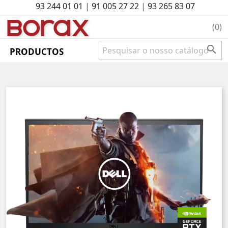
93 244 01 01
|
91 005 27 22
|
93 265 83 07
BO
rAx
(0)

PRODUCTOS