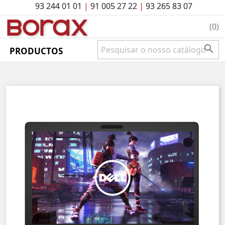
93 244 01 01
|
91 005 27 22
|
93 265 83 07
BO
rAx
(0)

PRODUCTOS