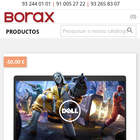
93 244 01 01
|
91 005 27 22
|
93 265 83 07
BO
rAx
(0)

PRODUCTOS
-50,00 €