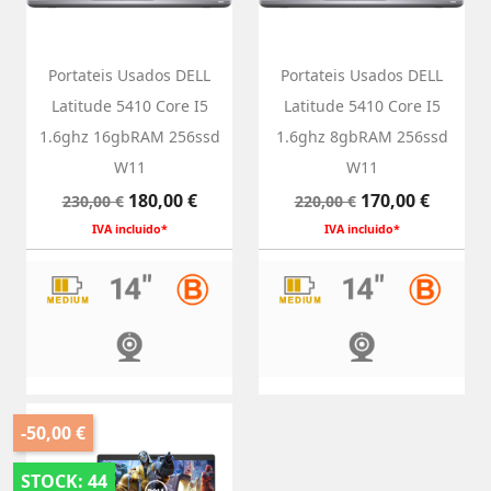
Portateis Usados DELL
Portateis Usados DELL
Latitude 5410 Core I5
Latitude 5410 Core I5
1.6ghz 16gbRAM 256ssd
1.6ghz 8gbRAM 256ssd
W11
W11
Preço
Preço
Preço
Preço
180,00 €
170,00 €
230,00 €
220,00 €
normal
normal
IVA incluido*
IVA incluido*
-50,00 €
STOCK: 44