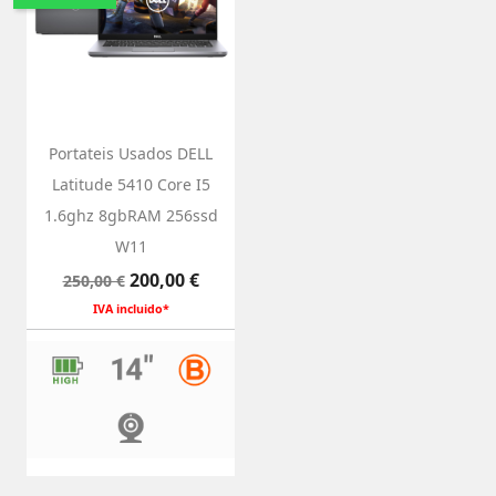
Portateis Usados DELL
Latitude 5410 Core I5
1.6ghz 8gbRAM 256ssd
W11
Preço
Preço
200,00 €
250,00 €
normal
IVA incluido*