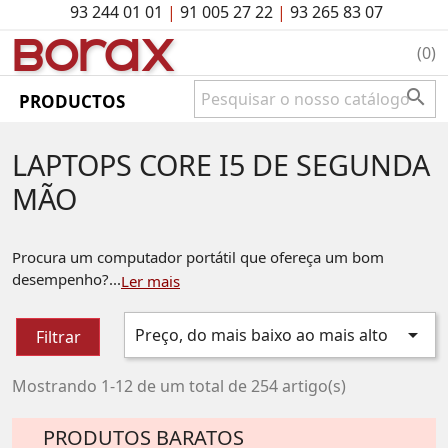
93 244 01 01
|
91 005 27 22
|
93 265 83 07
BO
rAx
(0)

PRODUCTOS
LAPTOPS CORE I5 DE SEGUNDA
MÃO
Procura um computador portátil que ofereça um bom
desempenho?...
Ler mais

Preço, do mais baixo ao mais alto
Filtrar
Mostrando 1-12 de um total de 254 artigo(s)
PRODUTOS BARATOS