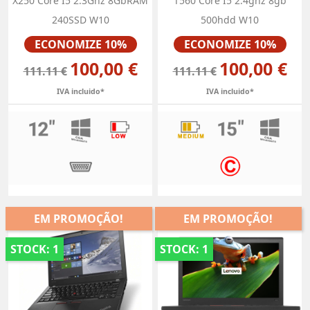
X250 Core I5 2.3Ghz 8GbRAM
T560 Core I5 2.4ghz 8gb
240SSD W10
500hdd W10
Preço
Preço
ECONOMIZE 10%
ECONOMIZE 10%
100,00 €
100,00 €
111.11 €
111.11 €
IVA incluido*
IVA incluido*
EM PROMOÇÃO!
EM PROMOÇÃO!
STOCK: 1
STOCK: 1