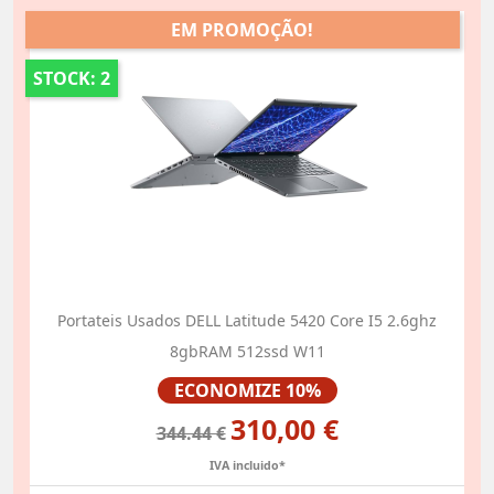
EM PROMOÇÃO!
STOCK: 2
Portateis Usados DELL Latitude 5420 Core I5 2.6ghz
8gbRAM 512ssd W11
Preço
ECONOMIZE 10%
310,00 €
344.44 €
IVA incluido*