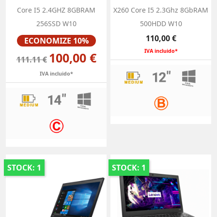
Core I5 2.4GHZ 8GBRAM
X260 Core I5 2.3Ghz 8GbRAM
256SSD W10
500HDD W10
Preço
Preço
110,00 €
ECONOMIZE 10%
IVA incluido*
100,00 €
111.11 €
IVA incluido*
STOCK: 1
STOCK: 1