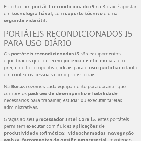
Escolher um
portátil recondicionado i5
na Borax é apostar
em
tecnologia fiável
, com
suporte técnico
e uma
segunda vida útil
.
PORTÁTEIS RECONDICIONADOS I5
PARA USO DIÁRIO
Os
portáteis recondicionados i5
são equipamentos
equilibrados que oferecem
potência e eficiência
a um
preço muito competitivo, ideais para o
uso quotidiano
tanto
em contextos pessoais como profissionais.
Na
Borax
revemos cada equipamento para garantir que
cumpre os
padrões de desempenho e fiabilidade
necessários para trabalhar, estudar ou executar tarefas
administrativas.
Graças ao seu
processador Intel Core i5
, estes portáteis
permitem executar com fluidez
aplicações de
produtividade (ofimática)
,
videochamadas
,
navegação
web
ou
ferramentas de gestão empresarial
, mantendo