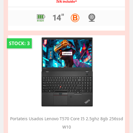
normal
IVA incluido*
STOCK: 3
Portateis Usados Lenovo T570 Core I5 2.5ghz 8gb 256ssd
W10