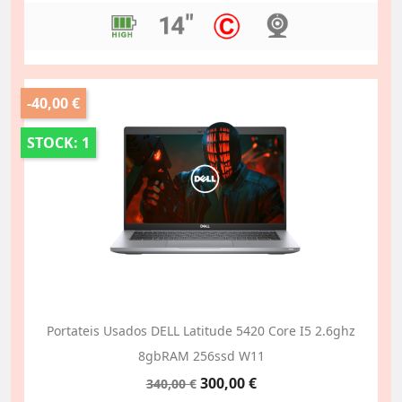
-40,00 €
STOCK: 1
Portateis Usados DELL Latitude 5420 Core I5 2.6ghz
8gbRAM 256ssd W11
Preço
Preço
300,00 €
340,00 €