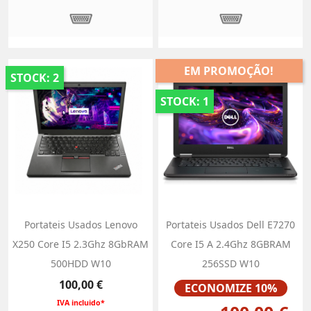
EM PROMOÇÃO!
STOCK: 2
STOCK: 1
Portateis Usados Lenovo
Portateis Usados Dell E7270
X250 Core I5 2.3Ghz 8GbRAM
Core I5 A 2.4Ghz 8GBRAM
500HDD W10
256SSD W10
Preço
Preço
100,00 €
ECONOMIZE 10%
IVA incluido*