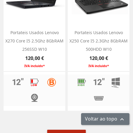
Portateis Usados Lenovo
Portateis Usados Lenovo
X270 Core I5 2.5Ghz 8GbRAM
X250 Core I5 2.3Ghz 8GbRAM
256SSD W10
500HDD W10
Preço
Preço
120,00 €
120,00 €
IVA incluido*
IVA incluido*
Voltar ao topo
