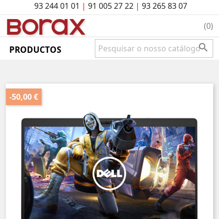
93 244 01 01
|
91 005 27 22
|
93 265 83 07
BO
rAx
(0)

PRODUCTOS
-50,00 €