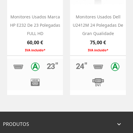
Monitores Usados Marca
Monitores Usados Dell
HP E232 De 23 Polegadas
U2412M 24 Polegadas De
FULL HD
Gran Qualidade
Preço
Preço
60,00 €
75,00 €
IVA incluido*
IVA incluido*
PRODUTOS
