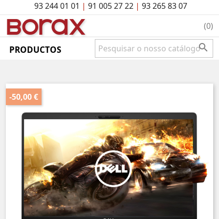
93 244 01 01
|
91 005 27 22
|
93 265 83 07
BO
rAx
(0)

PRODUCTOS
-50,00 €