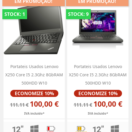
EM PROMOÇÃO!
EM PROMOÇÃO!
STOCK: 1
STOCK: 9
Portateis Usados Lenovo
Portateis Usados Lenovo
X250 Core I5 2.3Ghz 8GbRAM
X250 Core I5 2.3Ghz 8GbRAM
500HDD W10
500HDD W10
Preço
Preço
ECONOMIZE 10%
ECONOMIZE 10%
100,00 €
100,00 €
111.11 €
111.11 €
IVA incluido*
IVA incluido*