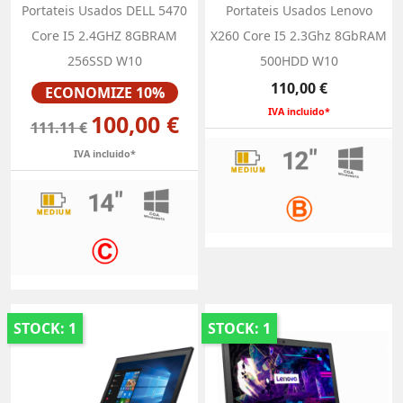
Portateis Usados DELL 5470
Portateis Usados Lenovo
Core I5 2.4GHZ 8GBRAM
X260 Core I5 2.3Ghz 8GbRAM
256SSD W10
500HDD W10
Preço
Preço
110,00 €
ECONOMIZE 10%
IVA incluido*
100,00 €
111.11 €
IVA incluido*
STOCK: 1
STOCK: 1