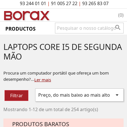
93 244 01 01
|
91 005 27 22
|
93 265 83 07
BO
rAx
(0)

PRODUCTOS
LAPTOPS CORE I5 DE SEGUNDA
MÃO
Procura um computador portátil que ofereça um bom
desempenho?...
Ler mais

Preço, do mais baixo ao mais alto
Filtrar
Mostrando 1-12 de um total de 254 artigo(s)
PRODUTOS BARATOS