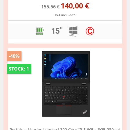
140,00 €
155.56 €
IVA incluido*
-40%
STOCK: 1
Portateis Usados Lenovo L390 Core I5 1.6Ghz 8GB 250ssd