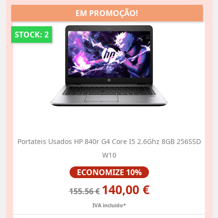
EM PROMOÇÃO!
STOCK: 2
Portateis Usados HP 840r G4 Core I5 2.6Ghz 8GB 256SSD
W10
Preço
ECONOMIZE 10%
140,00 €
155.56 €
IVA incluido*