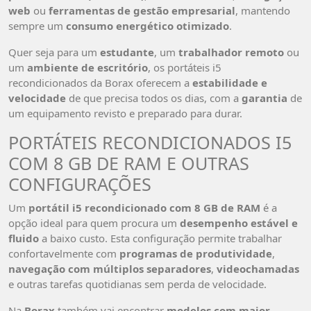
web
ou
ferramentas de gestão empresarial
, mantendo
sempre um
consumo energético otimizado
.
Quer seja para um
estudante
, um
trabalhador remoto
ou
um
ambiente de escritório
, os portáteis i5
recondicionados da Borax oferecem a
estabilidade e
velocidade
de que precisa todos os dias, com a
garantia
de
um equipamento revisto e preparado para durar.
PORTÁTEIS RECONDICIONADOS I5
COM 8 GB DE RAM E OUTRAS
CONFIGURAÇÕES
Um
portátil i5 recondicionado com 8 GB de RAM
é a
opção ideal para quem procura um
desempenho estável e
fluido
a baixo custo. Esta configuração permite trabalhar
confortavelmente com
programas de produtividade
,
navegação com múltiplos separadores
,
videochamadas
e outras tarefas quotidianas sem perda de velocidade.
Na
Borax
também vai encontrar
modelos com maior