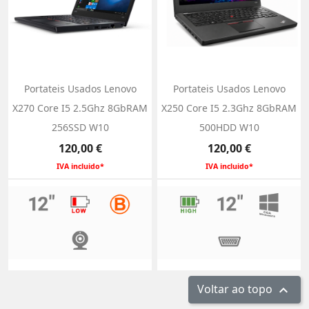
Portateis Usados Lenovo
Portateis Usados Lenovo
X270 Core I5 2.5Ghz 8GbRAM
X250 Core I5 2.3Ghz 8GbRAM
256SSD W10
500HDD W10
Preço
Preço
120,00 €
120,00 €
IVA incluido*
IVA incluido*
Voltar ao topo
