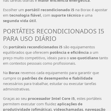
nas tarefas diárias e
maior eficiência energética
.
Escolher um
portátil recondicionado i5
na Borax é apostar
em
tecnologia fiável
, com
suporte técnico
e uma
segunda vida útil
.
PORTÁTEIS RECONDICIONADOS I5
PARA USO DIÁRIO
Os
portáteis recondicionados i5
são equipamentos
equilibrados que oferecem
potência e eficiência
a um
preço muito competitivo, ideais para o
uso quotidiano
tanto
em contextos pessoais como profissionais.
Na
Borax
revemos cada equipamento para garantir que
cumpre os
padrões de desempenho e fiabilidade
necessários para trabalhar, estudar ou executar tarefas
administrativas.
Graças ao seu
processador Intel Core i5
, estes portáteis
permitem executar com fluidez
aplicações de
produtividade (ofimática)
,
videochamadas
,
navegação