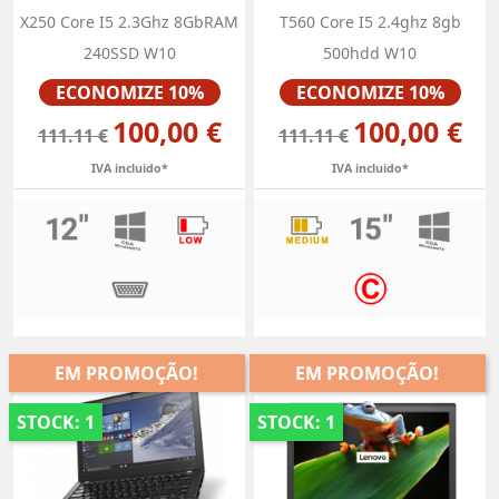
X250 Core I5 2.3Ghz 8GbRAM
T560 Core I5 2.4ghz 8gb
240SSD W10
500hdd W10
Preço
Preço
ECONOMIZE 10%
ECONOMIZE 10%
100,00 €
100,00 €
111.11 €
111.11 €
IVA incluido*
IVA incluido*
EM PROMOÇÃO!
EM PROMOÇÃO!
STOCK: 1
STOCK: 1