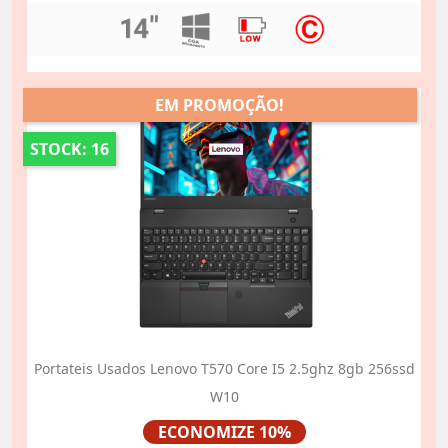
EM PROMOÇÃO!
STOCK: 16
Portateis Usados Lenovo T570 Core I5 2.5ghz 8gb 256ssd
W10
Preço
ECONOMIZE 10%