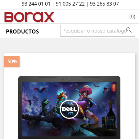
93 244 01 01
|
91 005 27 22
|
93 265 83 07
BO
rAx
(0)

PRODUCTOS
-50%