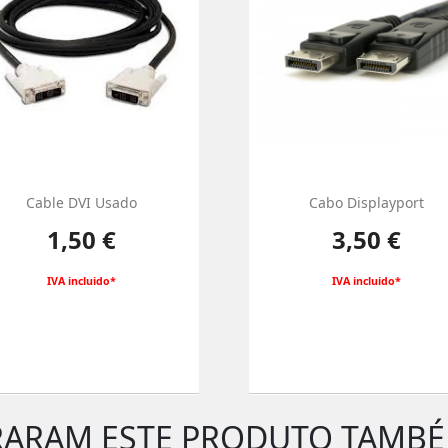
Cable DVI Usado
Cabo Displayport
Preço
Preço
1,50 €
3,50 €
IVA incluido*
IVA incluido*
RARAM ESTE PRODUTO TAMB