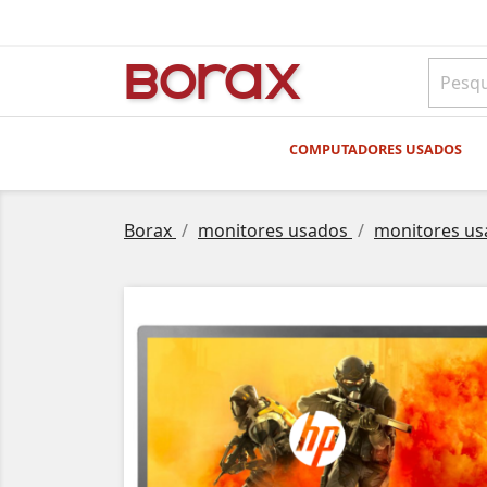
BO
rAx
COMPUTADORES USADOS
Borax
monitores usados
monitores us