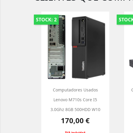
STOCK: 2
STOCK
Computadores Usados
Lenovo M710s Core I5
3.0Ghz 8GB 500HDD W10
Preço
170,00 €
IVA incluido*