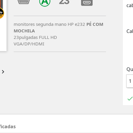
ca
monitores segunda mano HP e232
PÉ COM
MOCHILA
Ca
23pulgadas FULL HD
VGA/DP/HDMI
Qu

ficadas