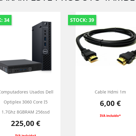
: 34
STOCK: 39
Computadores Usados Dell
Cable Hdmi 1m
Preço
6,00 €
Optiplex 3060 Core I5
1.7Ghz 8GBRAM 256ssd
IVA incluido*
Preço
225,00 €
IVA incluido*