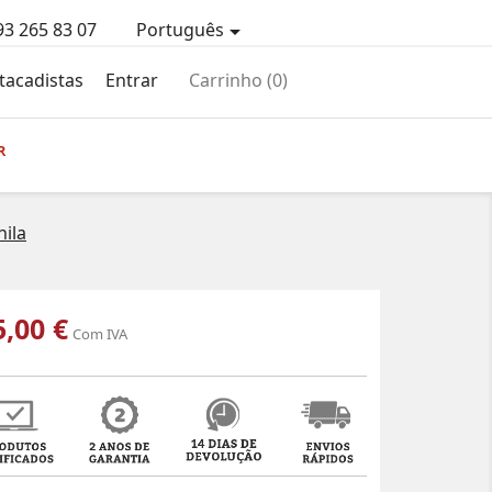
93 265 83 07
Português

tacadistas
Entrar
Carrinho
(0)
R
ila
5,00 €
Com IVA