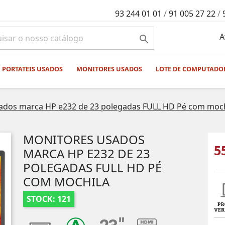
93 244 01 01
/
91 005 27 22
/
A

PORTATEIS USADOS
MONITORES USADOS
LOTE DE COMPUTADO
ados marca HP e232 de 23 polegadas FULL HD Pé com moch
MONITORES USADOS
5
MARCA HP E232 DE 23
POLEGADAS FULL HD PÉ
COM MOCHILA
STOCK: 121