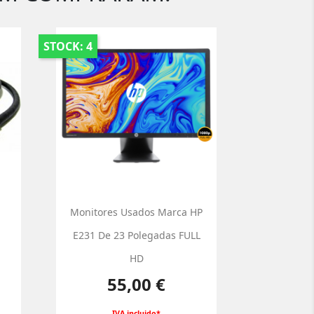
STOCK: 4
Monitores Usados Marca HP
E231 De 23 Polegadas FULL
HD
Preço
55,00 €
IVA incluido*