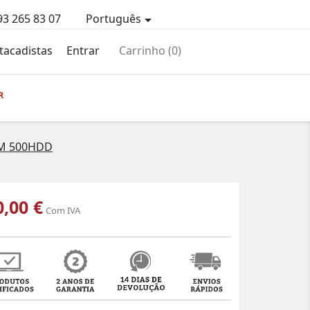
93 265 83 07
Português

tacadistas
Entrar
Carrinho
(0)
R
AM 500HDD
0,00 €
Com IVA