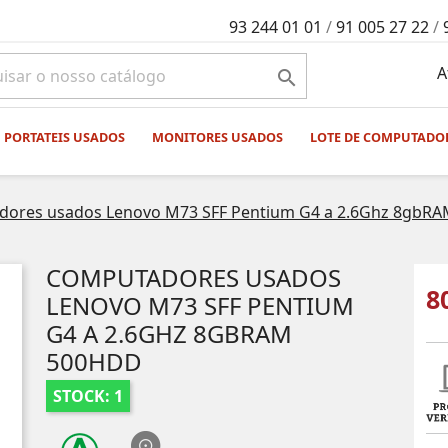
93 244 01 01
/
91 005 27 22
/
A

PORTATEIS USADOS
MONITORES USADOS
LOTE DE COMPUTADO
dores usados Lenovo M73 SFF Pentium G4 a 2.6Ghz 8gbR
COMPUTADORES USADOS
8
LENOVO M73 SFF PENTIUM
G4 A 2.6GHZ 8GBRAM
500HDD
STOCK: 1