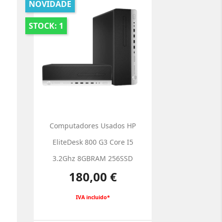
NOVIDADE
STOCK: 1
Computadores Usados HP
EliteDesk 800 G3 Core I5
3.2Ghz 8GBRAM 256SSD
Preço
180,00 €
IVA incluido*