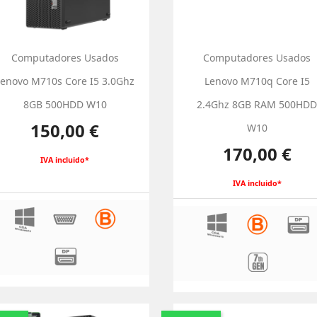
Computadores Usados
Computadores Usados
Lenovo M710s Core I5 3.0Ghz
Lenovo M710q Core I5
8GB 500HDD W10
2.4Ghz 8GB RAM 500HD
Preço
150,00 €
W10
Preço
170,00 €
IVA incluido*
IVA incluido*