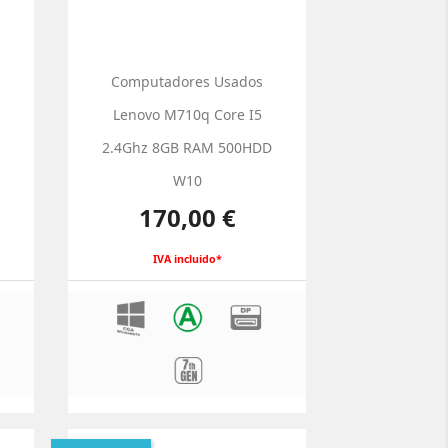
Computadores Usados
Lenovo M710q Core I5
D
2.4Ghz 8GB RAM 500HDD
W10
Preço
170,00 €
IVA incluido*