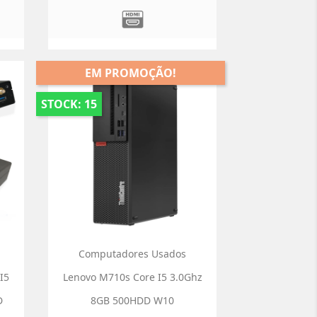
EM PROMOÇÃO!
STOCK: 15
Computadores Usados
I5
Lenovo M710s Core I5 3.0Ghz
D
8GB 500HDD W10