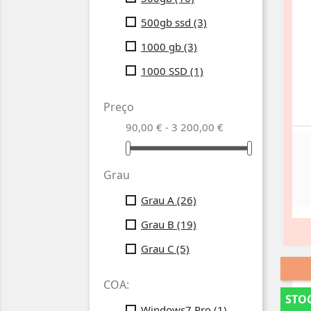
500gb ssd
(3)
1000 gb
(3)
1000 SSD
(1)
Preço
90,00 € - 3 200,00 €
Grau
Grau A
(26)
Grau B
(19)
Grau C
(5)
COA:
STOC
Windows7 Pro
(1)