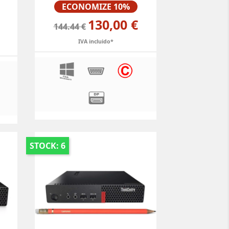
Preço
ECONOMIZE 10%
130,00 €
144.44 €
IVA incluido*
STOCK: 6