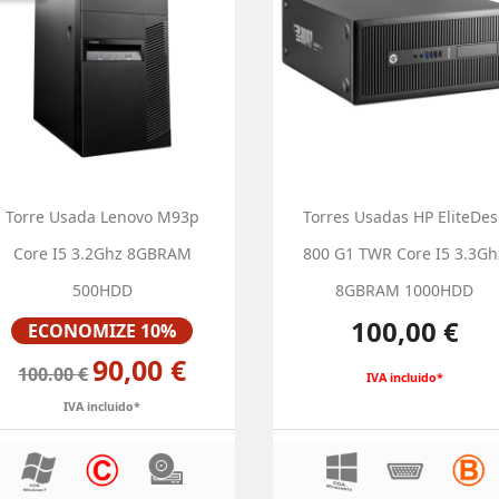
Torre Usada Lenovo M93p
Torres Usadas HP EliteDes
Core I5 3.2Ghz 8GBRAM
800 G1 TWR Core I5 3.3Gh
500HDD
8GBRAM 1000HDD
Preço
Preço
100,00 €
ECONOMIZE 10%
90,00 €
100.00 €
IVA incluido*
IVA incluido*