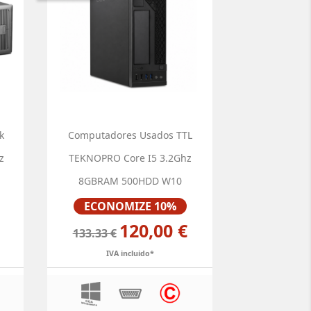
k
Computadores Usados TTL
z
TEKNOPRO Core I5 3.2Ghz
8GBRAM 500HDD W10
Preço
ECONOMIZE 10%
120,00 €
133.33 €
IVA incluido*