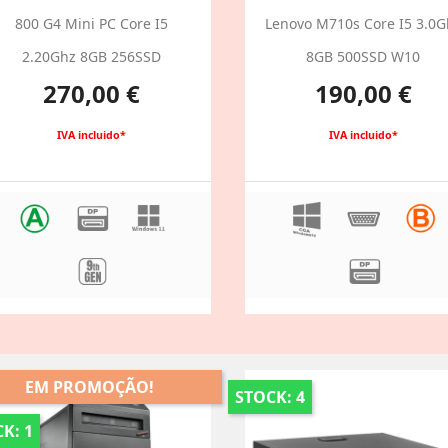
800 G4 Mini PC Core I5
Lenovo M710s Core I5 3.0G
2.20Ghz 8GB 256SSD
8GB 500SSD W10
Preço
Preço
270,00 €
190,00 €
IVA incluido*
IVA incluido*
EM PROMOÇÃO!
STOCK: 4
K: 1