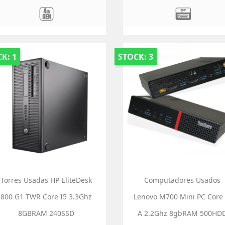
K: 1
STOCK: 3
Torres Usadas HP EliteDesk
Computadores Usados
800 G1 TWR Core I5 3.3Ghz
Lenovo M700 Mini PC Core 
8GBRAM 240SSD
A 2.2Ghz 8gbRAM 500HD