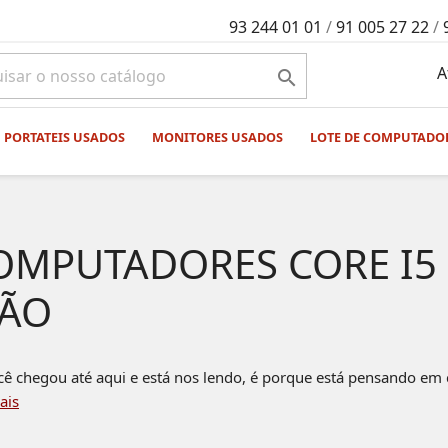
93 244 01 01
/
91 005 27 22
/
A

PORTATEIS USADOS
MONITORES USADOS
LOTE DE COMPUTADO
OMPUTADORES CORE I5
ÃO
cê chegou até aqui e está nos lendo, é porque está pensando em
ais