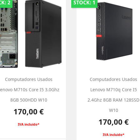
K: 2
STOCK: 1
Computadores Usados
Computadores Usados
Lenovo M710s Core I5 3.0Ghz
Lenovo M710q Core I5
8GB 500HDD W10
2.4Ghz 8GB RAM 128SSD
Preço
170,00 €
W10
Preço
170,00 €
IVA incluido*
IVA incluido*