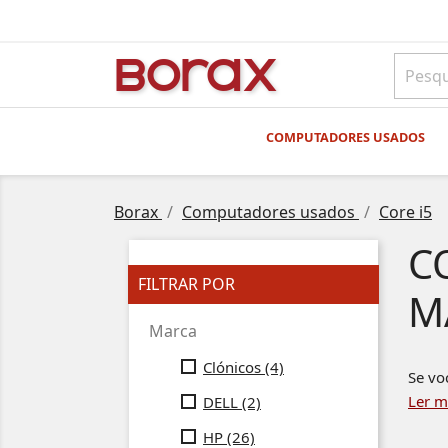
BO
rAx
COMPUTADORES USADOS
Borax
Computadores usados
Core i5
C
FILTRAR POR
M
Marca
Clónicos
(4)
Se vo
Ler m
DELL
(2)
HP
(26)