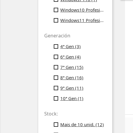
Windows10 Profesional
(17)
Windows11 Profesional
(16)
Generación
4ª Gen
(3)
6ª Gen
(4)
7ª Gen
(15)
8ª Gen
(16)
9ª Gen
(11)
10ª Gen
(1)
Stock:
Mais de 10 unid.
(12)