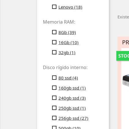
Lenovo
(18)
Exist
Memoria RAM:
8Gb
(39)
P
16Gb
(10)
32gb
(1)
STOC
Disco rígido interno:
80 ssd
(4)
160gb ssd
(1)
240gb ssd
(3)
250gb ssd
(1)
256gb ssd
(27)
500gb
(10)