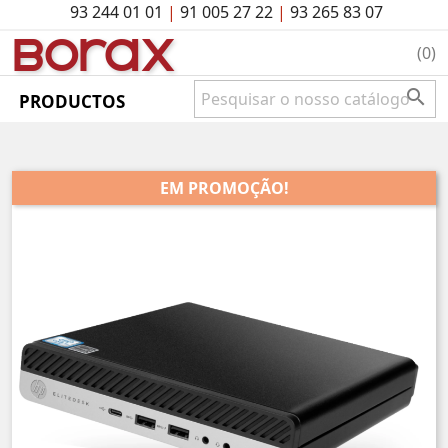
93 244 01 01
|
91 005 27 22
|
93 265 83 07
BO
rAx
(0)

PRODUCTOS
EM PROMOÇÃO!