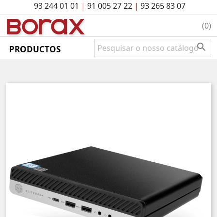
93 244 01 01
|
91 005 27 22
|
93 265 83 07
BO
rAx
(0)

PRODUCTOS