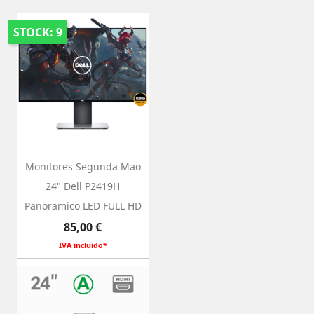
STOCK: 9
Monitores Segunda Mao
24" Dell P2419H
Panoramico LED FULL HD
Preço
85,00 €
IVA incluido*