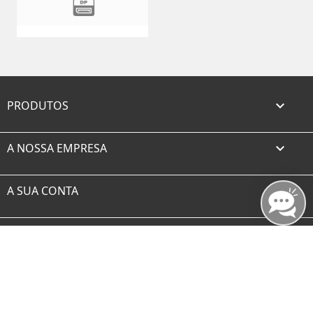
PRODUTOS

A NOSSA EMPRESA

A SUA CONTA

INFORMAÇÃO DA LOJA
Facebook
Twitter
Rss
YouTube
Instagram
TikTok
© 2026 - borax.es