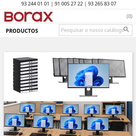
93 244 01 01
|
91 005 27 22
|
93 265 83 07
BO
rAx
(0)

PRODUCTOS