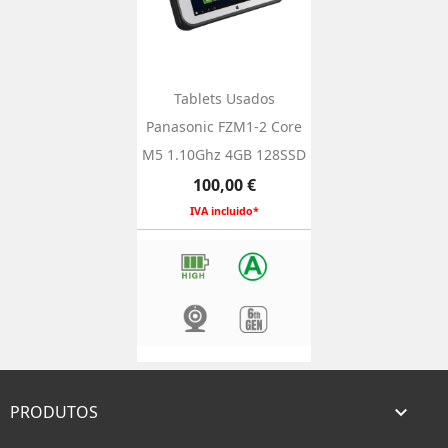
Tablets Usados
Panasonic FZM1-2 Core
M5 1.10Ghz 4GB 128SSD
Preço
100,00 €
IVA incluido*
PRODUTOS
