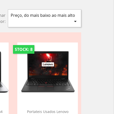
nar
Preço, do mais baixo ao mais alto

or:
STOCK: 8
G4
Portateis Usados Lenovo