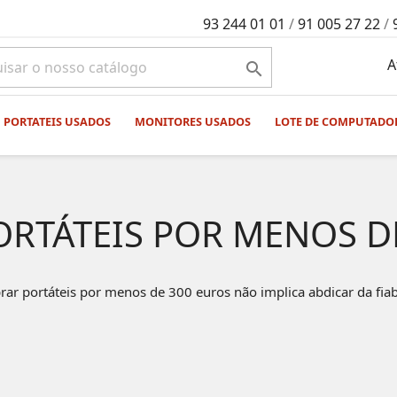
93 244 01 01
/
91 005 27 22
/
A

PORTATEIS USADOS
MONITORES USADOS
LOTE DE COMPUTADO
ORTÁTEIS POR MENOS DE
ar portáteis por menos de 300 euros não implica abdicar da fiab