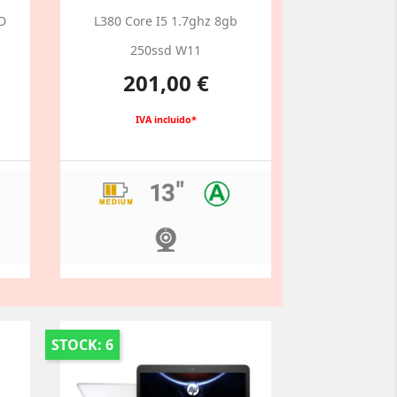
D
L380 Core I5 1.7ghz 8gb
250ssd W11
Preço
201,00 €
IVA incluido*
STOCK: 6