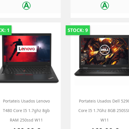
K: 1
STOCK: 9
Portateis Usados Lenovo
Portateis Usados Dell 529
T480 Core I5 1.7ghz 8gb
Core I5 1.7Ghz 8GB 250SS
RAM 250ssd W11
W11
Preço
Preço