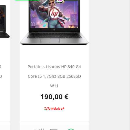
0
Portateis Usados HP 840 G4
D
Core I5 1.7Ghz 8GB 250SSD
W11
Preço
190,00 €
IVA incluido*