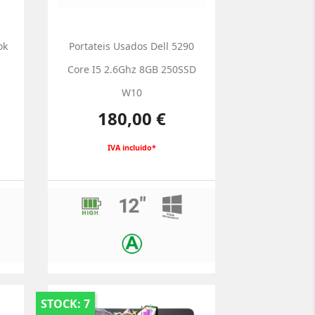
ok
Portateis Usados Dell 5290
Core I5 2.6Ghz 8GB 250SSD
W10
Preço
180,00 €
IVA incluido*
STOCK: 7