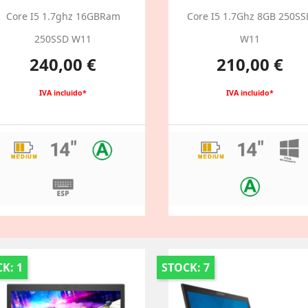
Core I5 1.7ghz 16GBRam
Core I5 1.7Ghz 8GB 250SS
250SSD W11
W11
Preço
Preço
240,00 €
210,00 €
IVA incluido*
IVA incluido*
K: 1
STOCK: 7