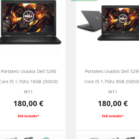
Portateis Usados Dell 5290
Portateis Usados Dell 529
Core I5 1.7Ghz 16GB 250SSD
Core I5 1.7Ghz 8GB 250SS
W11
W11
Preço
Preço
180,00 €
180,00 €
IVA incluido*
IVA incluido*