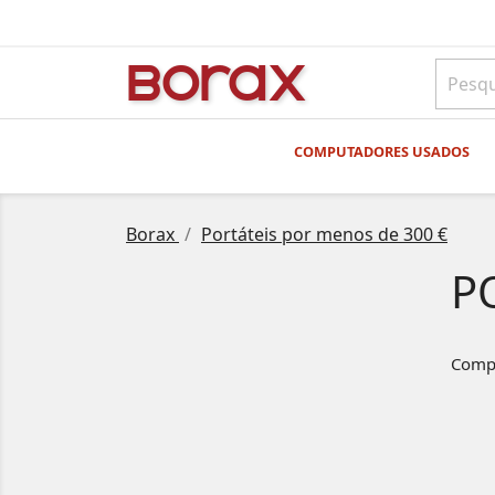
BO
rAx
COMPUTADORES USADOS
Borax
Portáteis por menos de 300 €
P
Compr