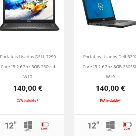
Portateis Usados DELL 7290
Portateis Usados Dell 529
Core I5 2.6Ghz 8GB 250ssd
Core I5 2.6Ghz 8GB 250SS
W10
W10
Preço
Preço
140,00 €
140,00 €
IVA incluido*
IVA incluido*