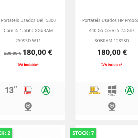
Portateis Usados Dell 5300
Portateis Usados HP Probo
Core I5 1.6Ghz 8GbRAM
440 G5 Core I5 2.5Ghz
250SSD W11
8GBRAM 128SSD
Preço
Preço
Preço
180,00 €
180,00 €
230,00 €
normal
IVA incluido*
IVA incluido*
K: 2
STOCK: 7