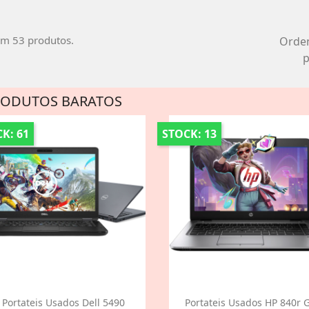
em 53 produtos.
Orde
p
RODUTOS BARATOS
K: 61
STOCK: 13
Portateis Usados Dell 5490
Portateis Usados HP 840r 