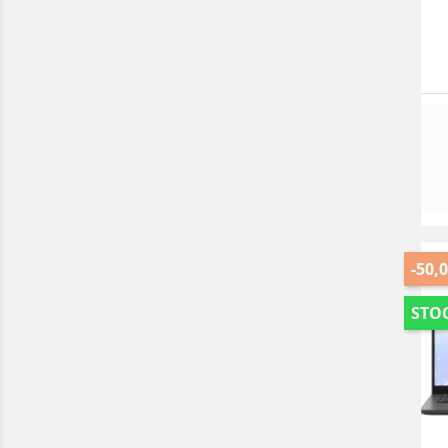
-50,0
STOC