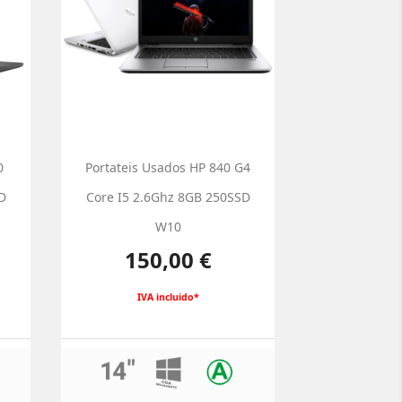
0
Portateis Usados HP 840 G4
D
Core I5 2.6Ghz 8GB 250SSD
W10
Preço
150,00 €
IVA incluido*