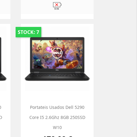
STOCK: 7
0
Portateis Usados Dell 5290
D
Core I5 2.6Ghz 8GB 250SSD
W10
Preço