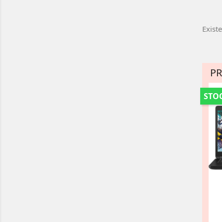
Exist
P
STOC