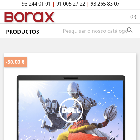
93 244 01 01
|
91 005 27 22
|
93 265 83 07
BO
rAx
(0)

PRODUCTOS
-50,00 €