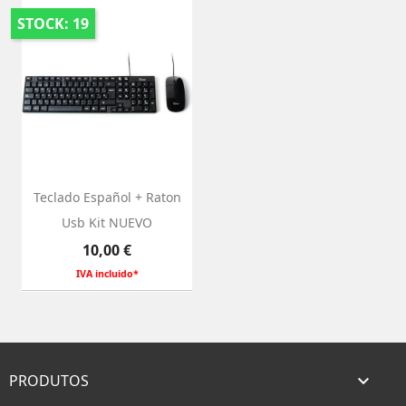
STOCK: 19
Teclado Español + Raton
Usb Kit NUEVO
Preço
10,00 €
IVA incluido*
PRODUTOS
