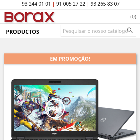
93 244 01 01
|
91 005 27 22
|
93 265 83 07
BO
rAx
(0)

PRODUCTOS
EM PROMOÇÃO!