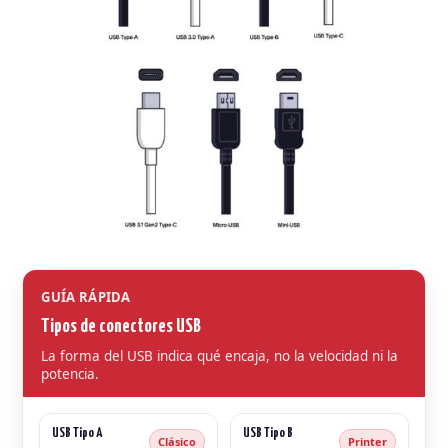
GUÍA RÁPIDA
Tipos de conectores USB
La forma del USB indica qué encaja, no la velocidad ni la
potencia.
USB Tipo A
USB Tipo B
Clásico
Printer