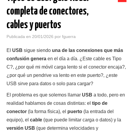
COMPRAR EN BORAX
completa de conectores,
ORDENADORES SEGUNDA MANO
cables y puertos
PORTÁTILES SEGUNDA MANO
Publicada en
20/01/2026
por
fguerra
MONITORES SEGUNDA MANO
El
USB
sigue siendo
una de las conexiones que más
confusión genera
en el día a día. ¿Este cable es Tipo
C?, ¿por qué mi móvil carga lento si el conector encaja?,
¿por qué un pendrive va lento en este puerto?, ¿este
USB sirve para datos o solo para cargar?
El problema es que solemos llamar
USB
a todo, pero en
realidad hablamos de cosas distintas: el
tipo de
conector
(la forma física), el
puerto
(la entrada del
equipo), el
cable
(que puede limitar carga o datos) y la
versión USB
(que determina velocidades y