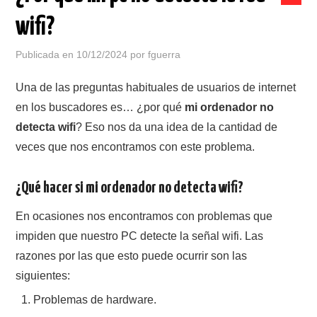
COMPRAR EN BORAX
wifi?
ORDENADORES SEGUNDA MANO
Publicada en
10/12/2024
por
fguerra
PORTÁTILES SEGUNDA MANO
Una de las preguntas habituales de usuarios de internet
en los buscadores es… ¿por qué
mi ordenador no
MONITORES SEGUNDA MANO
detecta wifi
? Eso nos da una idea de la cantidad de
veces que nos encontramos con este problema.
¿Qué hacer si mi ordenador no detecta wifi?
En ocasiones nos encontramos con problemas que
impiden que nuestro PC detecte la señal wifi. Las
razones por las que esto puede ocurrir son las
siguientes:
Problemas de hardware.